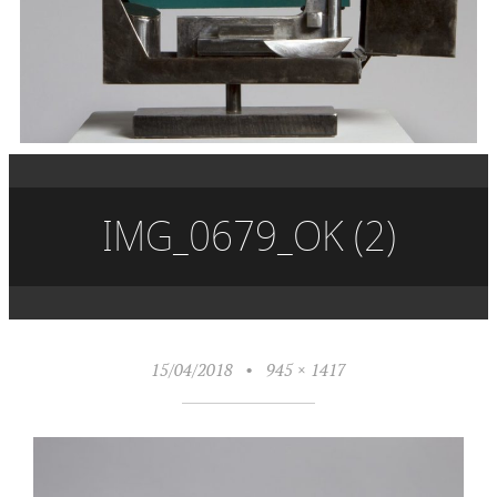
IMG_0679_OK (2)
15/04/2018
•
945 × 1417