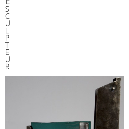
E
S
C
U
L
P
T
E
U
R