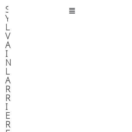
S
Y
L
V
A
I
N
L
A
R
R
I
E
R