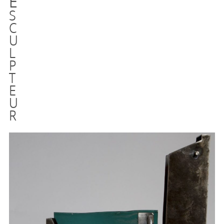
E
S
C
U
L
P
T
E
U
R