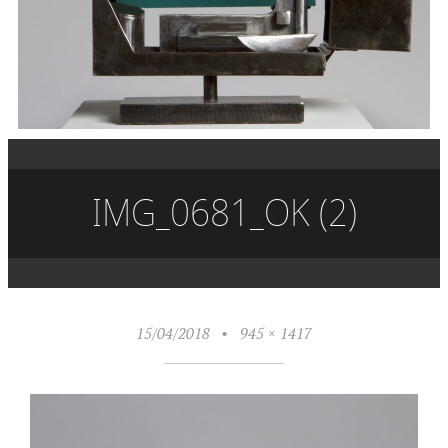
IMG_0681_OK (2)
15/04/2018
•
945 × 1417