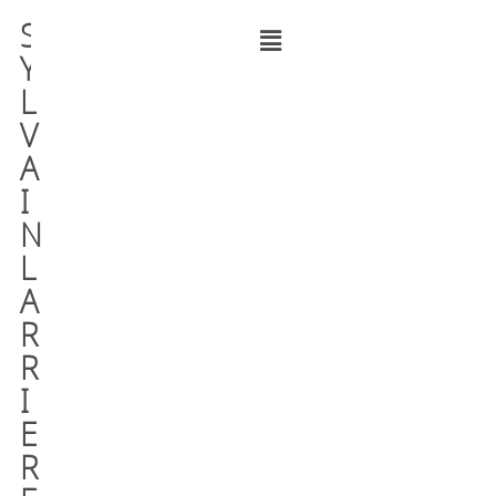
S
Y
L
V
A
I
N
L
A
R
R
I
E
R