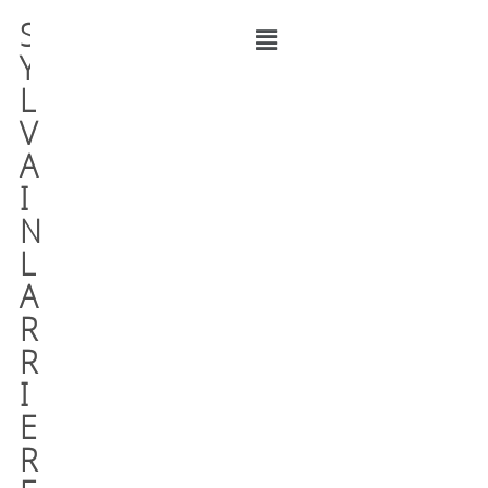
S
Y
L
V
A
I
N
L
A
R
R
I
E
R