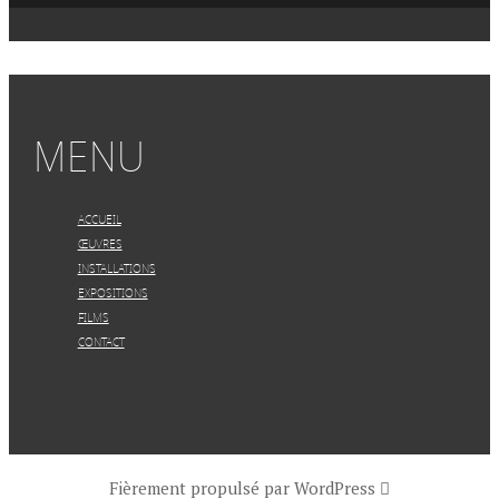
MENU
ACCUEIL
ŒUVRES
INSTALLATIONS
EXPOSITIONS
FILMS
CONTACT
Fièrement propulsé par WordPress