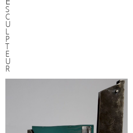
E
S
C
U
L
P
T
E
U
R